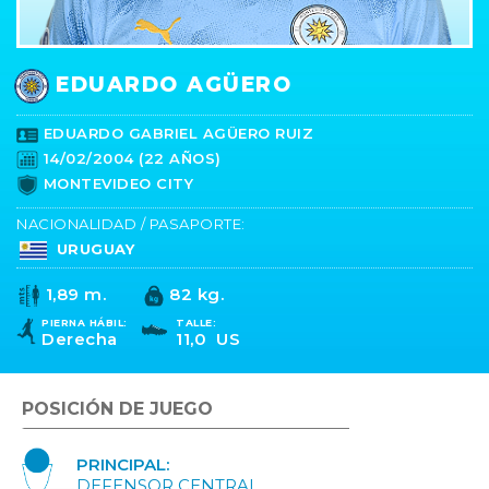
EDUARDO AGÜERO
EDUARDO GABRIEL AGÜERO RUIZ
14/02/2004 (22 AÑOS)
MONTEVIDEO CITY
NACIONALIDAD / PASAPORTE:
URUGUAY
1,89 m.
82 kg.
PIERNA HÁBIL:
TALLE:
Derecha
11,0 US
POSICIÓN DE JUEGO
PRINCIPAL:
DEFENSOR CENTRAL