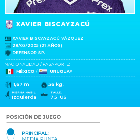
XAVIER BISCAYZACÚ
XAVIER BISCAYZACÚ VÁZQUEZ
28/03/2005 (21 AÑOS)
DEFENSOR SP.
NACIONALIDAD / PASAPORTE:
MÉXICO
/
URUGUAY
1,67 m.
56 kg.
PIERNA HÁBIL:
TALLE:
Izquierda
7,5 US
POSICIÓN DE JUEGO
PRINCIPAL:
MEDIA PUNTA